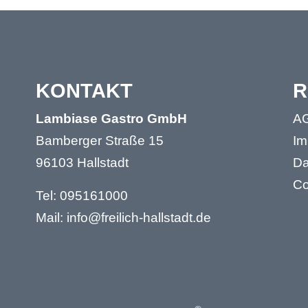
KONTAKT
R
Lambiase Gastro GmbH
AG
Bamberger Straße 15
Im
96103 Hallstadt
Da
Co
Tel:
095161000
Mail:
info@freilich-hallstadt.de